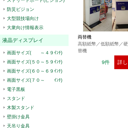
ストリートボード(ビジョン)
防災ビジョン
大型競技場向け
大衆向け情報表示
両替機
液晶ディスプレイ
高額紙幣／低額紙幣／硬
替機
画面サイズ( ～４９ｲﾝﾁ)
画面サイズ(５０～５９ｲﾝﾁ)
9件
詳し
画面サイズ(６０～６９ｲﾝﾁ)
画面サイズ(７０～ ｲﾝﾁ)
電子黒板
スタンド
木製スタンド
壁掛け金具
天吊り金具